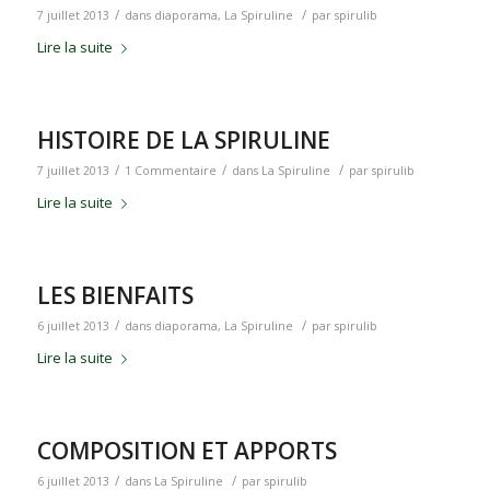
/
/
7 juillet 2013
dans
diaporama
,
La Spiruline
par
spirulib
Lire la suite
HISTOIRE DE LA SPIRULINE
/
/
/
7 juillet 2013
1 Commentaire
dans
La Spiruline
par
spirulib
Lire la suite
LES BIENFAITS
/
/
6 juillet 2013
dans
diaporama
,
La Spiruline
par
spirulib
Lire la suite
COMPOSITION ET APPORTS
/
/
6 juillet 2013
dans
La Spiruline
par
spirulib