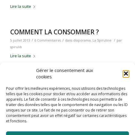
Lire la suite
COMMENT LA CONSOMMER ?
/
/
/
5 juillet 2013
6 Commentaires
dans
diaporama
,
La Spiruline
par
spirulib
Lire la suite
Gérer le consentement aux
cookies
PRODUCTION PAYSANNE
Pour offrir les meilleures expériences, nous utilisons des technologies
/
/
4 juillet 2013
dans
diaporama
,
La Spiruline
,
Production
par
spirulib
telles que les cookies pour stocker et/ou accéder aux informations des
Lire la suite
appareils. Le fait de consentir à ces technologies nous permettra de
traiter des données telles que le comportement de navigation ou les ID
uniques sur ce site. Le fait de ne pas consentir ou de retirer son
consentement peut avoir un effet négatif sur certaines caractéristiques
et fonctions.
1
2
Page 1 sur 2