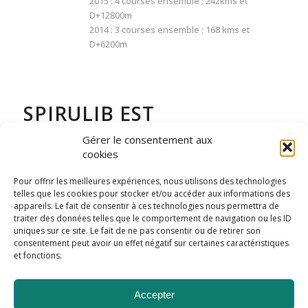
2015 : 4 courses ensemble ; 242kms et
D+12800m
2014 : 3 courses ensemble ; 168 kms et
D+6200m
SPIRULIB EST
PARTENAIRE DE
Gérer le consentement aux
cookies
L’OFFICE DE TOURISME DE
Pour offrir les meilleures expériences, nous utilisons des technologies
VIENNE CONDRIEU
telles que les cookies pour stocker et/ou accéder aux informations des
Office de tourisme de Vienne Condrieu
appareils. Le fait de consentir à ces technologies nous permettra de
traiter des données telles que le comportement de navigation ou les ID
2 cours Brillier
uniques sur ce site. Le fait de ne pas consentir ou de retirer son
38200 Vienne
consentement peut avoir un effet négatif sur certaines caractéristiques
www.vienne-tourisme.com
et fonctions.
Accepter