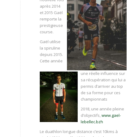
après 2014
et 2015 Gaël
remporte la
prestigieuse
course.
Gaël utilise
la spiruline
depuis 2015.
Cette année
une réelle influence sur
sa récupération qui lui a
permis d’arriver au top
de sa forme pour ces
championnats
2018, une année pleine
d’objectifs,
www.gael-
lebellec.bzh
Le duathlon longue distance c’est 10kms à