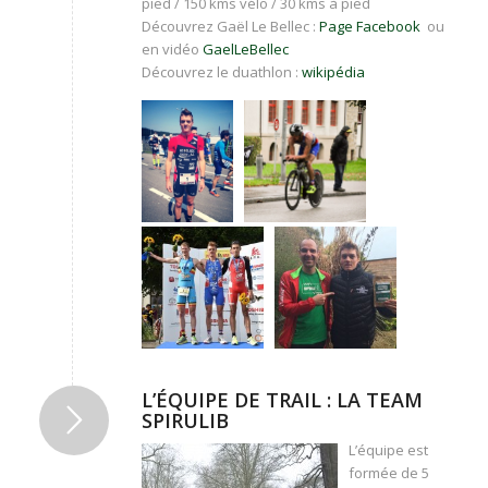
pied / 150 kms vélo / 30 kms à pied
Découvrez Gaël Le Bellec :
Page Facebook
ou
en vidéo
GaelLeBellec
Découvrez le duathlon :
wikipédia
L’ÉQUIPE DE TRAIL : LA TEAM
SPIRULIB
L’équipe est
formée de 5