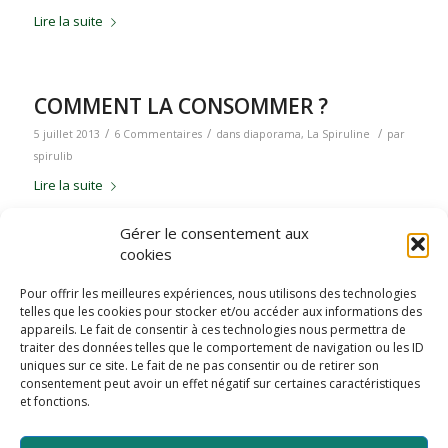
Lire la suite
COMMENT LA CONSOMMER ?
/
/
/
5 juillet 2013
6 Commentaires
dans
diaporama
,
La Spiruline
par
spirulib
Lire la suite
Gérer le consentement aux
cookies
PRODUCTION PAYSANNE
Pour offrir les meilleures expériences, nous utilisons des technologies
/
/
4 juillet 2013
dans
diaporama
,
La Spiruline
,
Production
par
spirulib
telles que les cookies pour stocker et/ou accéder aux informations des
Lire la suite
appareils. Le fait de consentir à ces technologies nous permettra de
traiter des données telles que le comportement de navigation ou les ID
uniques sur ce site. Le fait de ne pas consentir ou de retirer son
consentement peut avoir un effet négatif sur certaines caractéristiques
et fonctions.
1
2
Page 1 sur 2