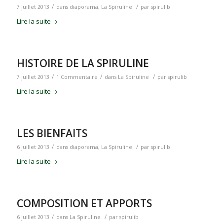
/
/
7 juillet 2013
dans
diaporama
,
La Spiruline
par
spirulib
Lire la suite
HISTOIRE DE LA SPIRULINE
/
/
/
7 juillet 2013
1 Commentaire
dans
La Spiruline
par
spirulib
Lire la suite
LES BIENFAITS
/
/
6 juillet 2013
dans
diaporama
,
La Spiruline
par
spirulib
Lire la suite
COMPOSITION ET APPORTS
/
/
6 juillet 2013
dans
La Spiruline
par
spirulib