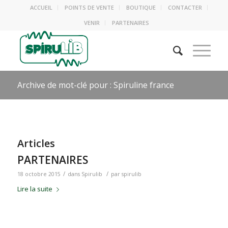
ACCUEIL
POINTS DE VENTE
BOUTIQUE
CONTACTER
VENIR
PARTENAIRES
Archive de mot-clé pour : Spiruline france
Articles
PARTENAIRES
/
/
18 octobre 2015
dans
Spirulib
par
spirulib
Lire la suite