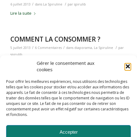
/
/
6 juillet 2013
dans
La Spiruline
par
spirulib
Lire la suite
COMMENT LA CONSOMMER ?
/
/
/
5 juillet 2013
6 Commentaires
dans
diaporama
,
La Spiruline
par
spirulib
Gérer le consentement aux
Lire la suite
cookies
Pour offrir les meilleures expériences, nous utilisons des technologies
telles que les cookies pour stocker et/ou accéder aux informations des
PRODUCTION PAYSANNE
appareils. Le fait de consentir à ces technologies nous permettra de
/
/
traiter des données telles que le comportement de navigation ou les ID
4 juillet 2013
dans
diaporama
,
La Spiruline
,
Production
par
spirulib
uniques sur ce site. Le fait de ne pas consentir ou de retirer son
Lire la suite
consentement peut avoir un effet négatif sur certaines caractéristiques
et fonctions.
Accepter